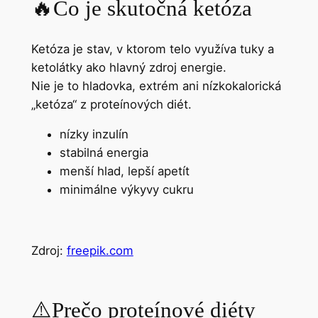
🔥
Čo je skutočná ketóza
Ketóza je stav, v ktorom telo využíva tuky a
ketolátky ako hlavný zdroj energie.
Nie je to hladovka, extrém ani nízkokalorická
„ketóza“ z proteínových diét.
nízky inzulín
stabilná energia
menší hlad, lepší apetít
minimálne výkyvy cukru
Zdroj:
freepik.com
⚠️
Prečo proteínové diéty