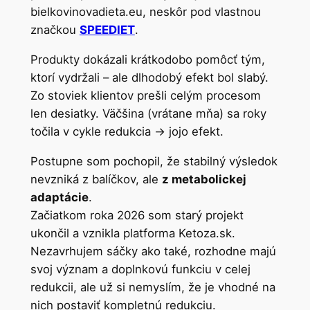
bielkovinovadieta.eu, neskôr pod vlastnou
značkou
SPEEDIET
.
Produkty dokázali krátkodobo pomôcť tým,
ktorí vydržali – ale dlhodobý efekt bol slabý.
Zo stoviek klientov prešli celým procesom
len desiatky. Väčšina (vrátane mňa) sa roky
točila v cykle redukcia → jojo efekt.
Postupne som pochopil, že stabilný výsledok
nevzniká z balíčkov, ale
z metabolickej
adaptácie
.
Začiatkom roka 2026 som starý projekt
ukončil a vznikla platforma Ketoza.sk.
Nezavrhujem sáčky ako také, rozhodne majú
svoj význam a doplnkovú funkciu v celej
redukcii, ale už si nemyslím, že je vhodné na
nich postaviť kompletnú redukciu.