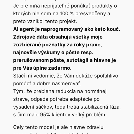
Je pre mňa neprijateľné ponúkať produkty o
ktorých nie som na 100 % presvedčený a
preto vznikol tento projekt.
AI agent je naprogramovaný ako keto kouč.
Zdrojové dáta obsahujú všetky moje
zozbierané poznatky za roky praxe,
najnovšie výskumy o pôste resp.
prerušovanom pôste, autofágii a hlavne je
pre Vás úplne zadarmo.
Stačí mi vedomie, že Vám dokáže spoľahlivo
pomôcť a dobre nasmerovať.
Tým, že prebieha redukcia na normánej
strave, odpadá potreba adaptácie po
vysadení sáčkov, teda tretia stabilizačná fáza,
s čím malo 95% klientov veľký problém.
Cely tento model je ale hlavne zdraviu