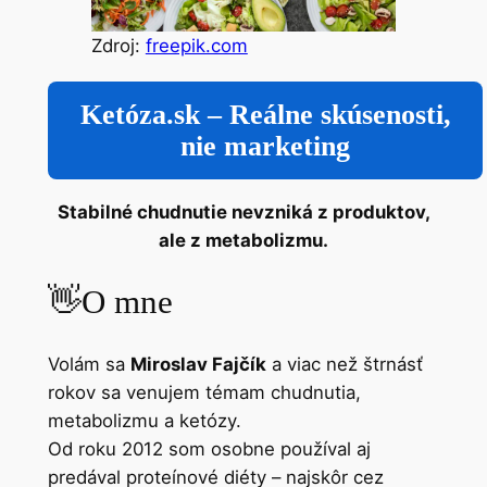
Zdroj:
freepik.com
Ketóza.sk – Reálne skúsenosti,
nie marketing
Stabilné chudnutie nevzniká z produktov,
ale z metabolizmu.
👋
O mne
Volám sa
Miroslav Fajčík
a viac než štrnásť
rokov sa venujem témam chudnutia,
metabolizmu a ketózy.
Od roku 2012 som osobne používal aj
predával proteínové diéty – najskôr cez